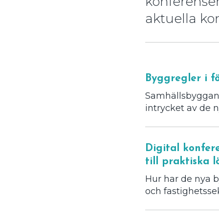
konferenser
aktuella ko
Byggregler i f
Samhällsbyggande
intrycket av de n
Digital konfe
till praktiska 
Hur har de nya b
och fastighetssek