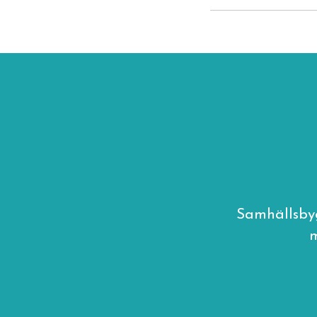
Samhällsby
m