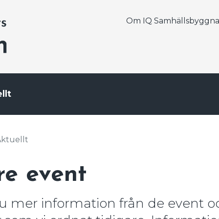
Om IQ Samhällsbyggn
llt
ktuellt
re event
du mer information från de event o