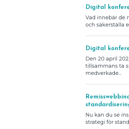
Digital konfer
Vad innebär de ny
och säkerställa 
Digital konfer
Den 20 april 20
tillsammans ta s
medverkade...
Remisswebbinar
standardiseri
Nu kan du se in
strategi för sta