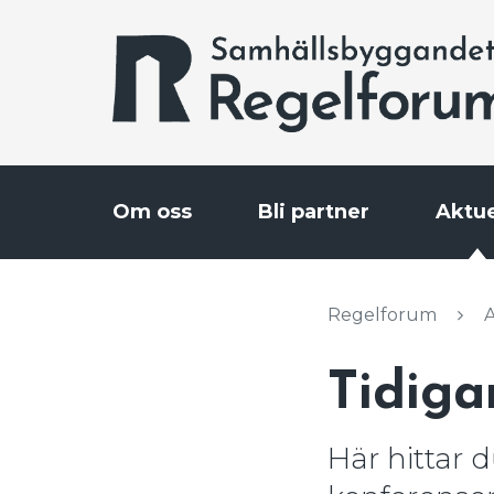
Gå
Stäng
till
innehållet
Om oss
Bli partner
Aktue
Regelforum
A
Tidiga
Här hittar 