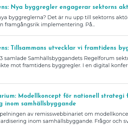
ens: Nya byggregler engagerar sektorns ak
a byggreglerna? Det är nu upp till sektorns aktörer
en framgångsrik implementering. På...
ens: Tillsammans utvecklar vi framtidens by
23 samlade Samhällsbyggandets Regelforum sektor
ikte mot framtidens byggregler. I en digital konfe
ium: Modellkoncept för nationell strategi 
ng inom samhällsbyggande
spelningen av remisswebbinariet om modellkoncept
ndardisering inom samhällsbyggande. Frågor och svar