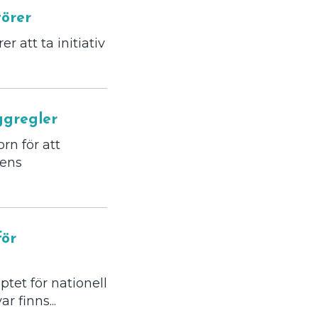
törer
 att ta initiativ
ggregler
n för att
rens
för
et för nationell
 finns...