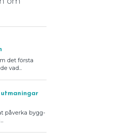
ion om
n
m det första
de vad...
n utmaningar
jat påverka bygg-
..