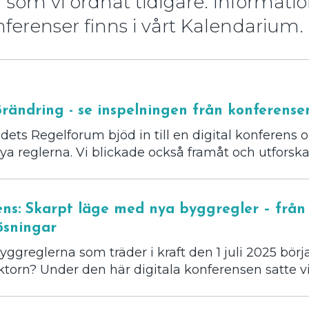
 som vi ordnat tidigare. Informat
nferenser finns i vårt Kalendarium.
örändring - se inspelningen från konferense
ts Regelforum bjöd in till en digital konferens o
ya reglerna. Vi blickade också framåt och utforska
rens: Skarpt läge med nya byggregler – frå
lösningar
yggreglerna som träder i kraft den 1 juli 2025 bör
torn? Under den här digitala konferensen satte vi.