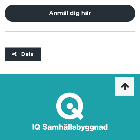
Anmäl dig här
Dela
Ta
mig
till
topp