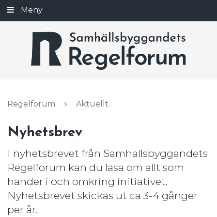
Gå
Meny
Stäng
till
innehållet
Regelforum
Aktuellt
Nyhetsbrev
I nyhetsbrevet från Samhällsbyggandets
Regelforum kan du läsa om allt som
händer i och omkring initiativet.
Nyhetsbrevet skickas ut ca 3-4 gånger
per år.