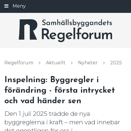
Gå
Meny
Stäng
till
innehållet
Regelforum
Aktuellt
Nyheter
2025
Inspelning: Byggregler i
förändring - första intrycket
och vad händer sen
Den 1 juli 2025 trädde de nya
byggreglerna i kraft – men vad innebär
det egentligen för oss i