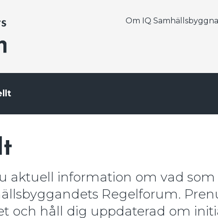
Om IQ Samhällsbyggn
llt
lt
du aktuell information om vad so
llsbyggandets Regelforum. Pren
t och håll dig uppdaterad om initia