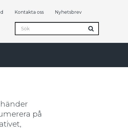
ad
Kontakta oss
Nyhetsbrev
Sök
Sök
m händer
umerera på
tivet,