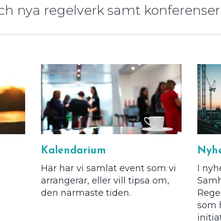
och nya regelverk samt konferenser
Kalendarium
Nyhe
Här har vi samlat event som vi
I nyh
arrangerar, eller vill tipsa om,
Samh
den närmaste tiden.
Regel
som 
initi