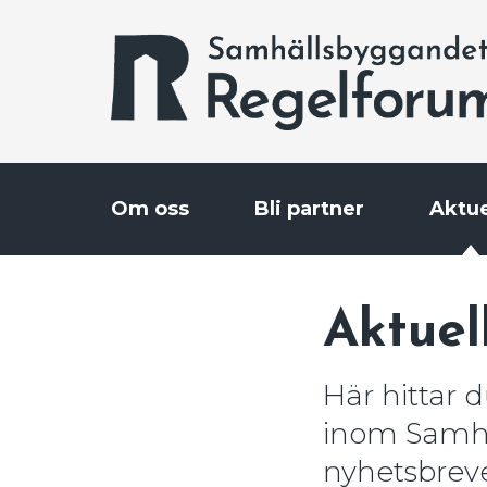
Gå
Stäng
till
innehållet
Om oss
Bli partner
Aktue
Aktuel
Här hittar 
inom Samhä
nyhetsbreve